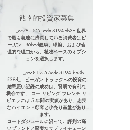
戦略的投資家募集
_cc781905-5cde-3194-bb3b 世界
で最も急速に成長している消費者はビ
ーガン-136bad健康、環境、および倫
理的な理由から、植物ベースのオプシ
ョンを選択します。
_cc781905-5cde-3194 -bb3b-
538d_ ビーガン トラックへの投資の
結果悪い記録の成功は、賢明で有利な
機会です。
ロー リビング フレンチ リ
ビエラには 5 年間の実績があり、忠実
なハイエンド顧客と小売り基盤があり
ます。
コートダジュールに沿って、評判の高
いブランドと堅実なサプライチェーン