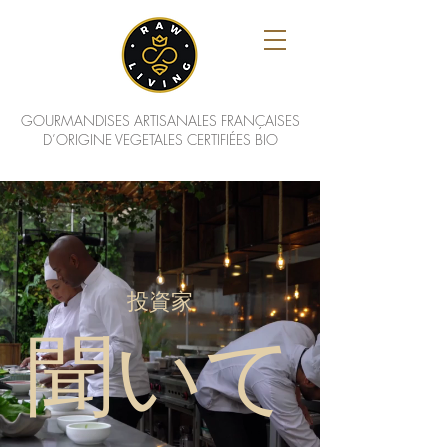
GOURMANDISES ARTISANALES FRANÇAISES
D’ORIGINE VEGETALES CERTIFIÉES BIO
投資家
聞いて