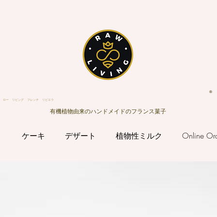
ロー リビング フレンチ リビエラ
®
有機植物由来のハンドメイドのフランス菓子
ト
ケーキ
デザート
植物性ミルク
Online Or