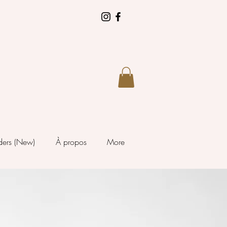
ders (New)
À propos
More