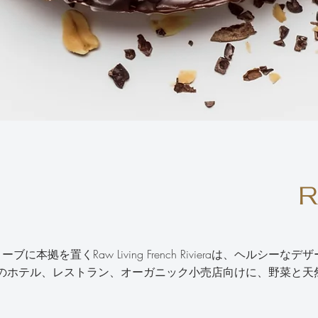
ブに本拠を置くRaw Living French Rivieraは、ヘル
のホテル、レストラン、オーガニック小売店向けに、野菜と天