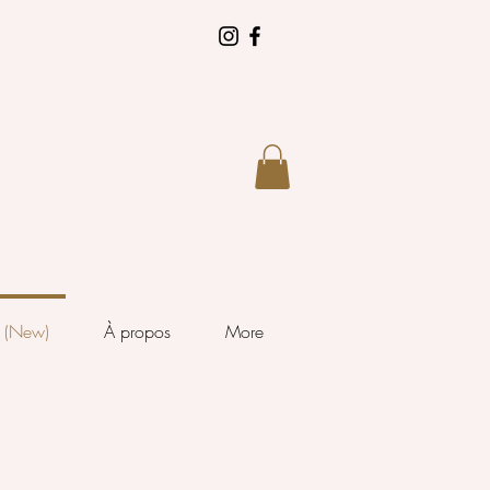
s (New)
À propos
More