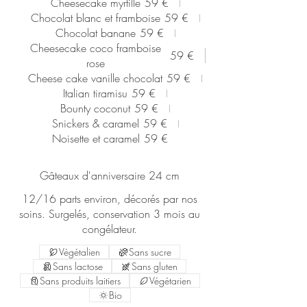
Cheesecake myrtille
59 €
Chocolat blanc et framboise
59 €
Chocolat banane
59 €
Cheesecake coco framboise
59 €
rose
Cheese cake vanille chocolat
59 €
Italian tiramisu
59 €
Bounty coconut
59 €
Snickers & caramel
59 €
Noisette et caramel
59 €
Gâteaux d'anniversaire 24 cm
12/16 parts environ, décorés par nos
soins. Surgelés, conservation 3 mois au
congélateur.
Végétalien
Sans sucre
Sans lactose
Sans gluten
Sans produits laitiers
Végétarien
Bio