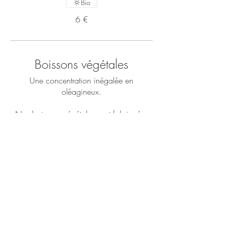
Bio
6 €
Boissons végétales
Une concentration inégalée en
oléagineux.
Nos boissons végétales sont fabriquées
avec un procédé de pasteurisation
douce, pour préserver un maximum de
nutriments et les conserver au frais
pendant deux semaines. Les amandes
et/ou les noisettes issues de l'agriculture
biologiques sont trempées, puis broyées,
et filtrées par centrifugeuse, pour ensuite
être pasteurisées dans des cuves de
brassage.