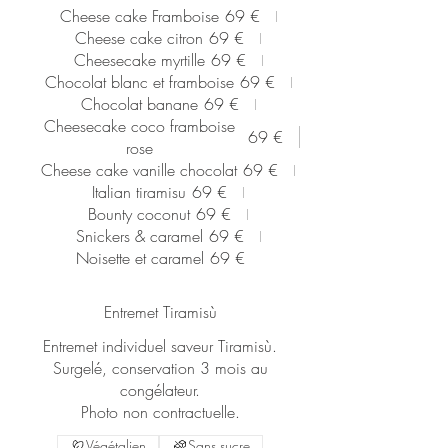
Cheese cake Framboise
69 €
Cheese cake citron
69 €
Cheesecake myrtille
69 €
Chocolat blanc et framboise
69 €
Chocolat banane
69 €
Cheesecake coco framboise
69 €
rose
Cheese cake vanille chocolat
69 €
Italian tiramisu
69 €
Bounty coconut
69 €
Snickers & caramel
69 €
Noisette et caramel
69 €
Entremet Tiramisù
Entremet individuel saveur Tiramisù.
Surgelé, conservation 3 mois au
congélateur.
Photo non contractuelle.
Végétalien
Sans sucre