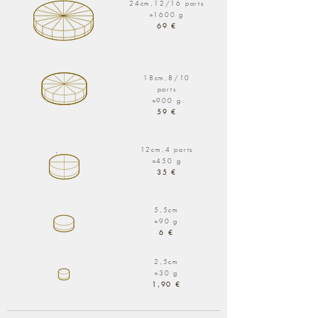
24cm,12/16 parts
≈1600 g
69 €
18
cm,8/10
parts
≈900 g
59 €
12cm,4 parts
≈450 g
35 €
5,5cm
≈90 g
6 €
2,5cm
≈30 g
1,90 €