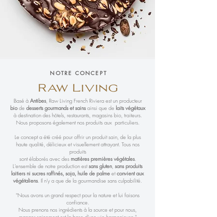
NOTRE CONCEPT
Raw Living
Basé à
Antibes
, Raw Living French Riviera est un producteur
bio
de
desserts gourmands et sains
ainsi que de
laits végétaux
à destination des hôtels, restaurants, magasins bio, traiteurs.
Nous proposons également nos produits aux particuliers.
Le concept a été créé pour offrir un produit sain, de la plus
haute qualité, délicieux et visuellement attrayant. Tous nos
produits
sont élaborés avec des
matières premières végétales
.
L'ensemble de notre production est
sans gluten
,
sans produits
laitiers
ni sucres raffinés, soja, huile de palme
et
convient aux
végétaliens
. Il n'y a que de la gourmandise sans culpabilité.
"Nous avons un grand respect pour la nature et lui faisons
confiance.
Nous prenons nos ingrédients à la source et pour nous,
manger sainement est la base d'une vie harmonieuse."